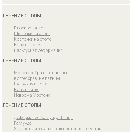
География пациентов
ЛЕЧЕНИЕ СТОПЫ
Плоскостопие
Шишечки на стопе
Косточки на стопе
Боли в стопе
Вальгусная деформация
ЛЕЧЕНИЕ СТОПЫ
Молоткообразные пальцы
Когтеобразные пальцы
Пяточная шпора
Боль в пятке
Неврома Мортона
ЛЕЧЕНИЕ СТОПЫ
Деформация Хаглунда-Шинца
Гаглунда
Эндпротезирование голеностопного сустава