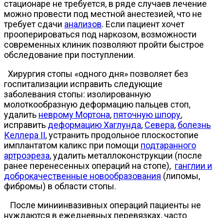
стационаре не требуется, в ряде случаев лечение
можно провести под местной анестезией, что не
требует сдачи
анализов
. Если пациент хочет
прооперироваться под наркозом, возможности
современных клиник позволяют пройти быстрое
обследование при поступлении.
Хирургия стопы «одного дня» позволяет без
госпитализации исправить следующие
заболевания стопы: изолированную
молоткообразную деформацию пальцев стоп,
удалить
неврому Мортона
,
пяточную шпору
,
исправить
деформацию Хаглунда
,
Севера
,
болезнь
Келлера II
, устранить продольное плоскостопие
имплантатом каликс при помощи
подтаранного
артроэреза
, удалить металлоконструкции (после
ранее перенесенных операций на стопе),
ганглии и
доброкачественные новообразования
(липомы,
фибромы) в области стопы.
После миниинвазивных операций пациенты не
нуждаются в ежедневных перевязках, часто