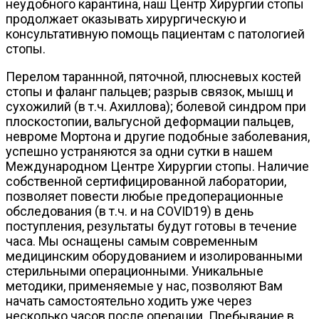
неудобного карантина, наш Центр Хирургии стопы
продолжает оказывать хирургическую и
консультативную помощь пациентам с патологией
стопы.
Перелом тараннной, пяточной, плюсневых костей
стопы и фаланг пальцев; разрыв связок, мышц и
сухожилий (в т.ч. Ахиллова); болевой синдром при
плоскостопии, вальгусной деформации пальцев,
невроме Мортона и другие подобные заболевания,
успешно устраняются за одни сутки в нашем
Международном Центре Хирургии стопы. Наличие
собственной сертифицированной лаборатории,
позволяет повести любые предоперационные
обследования (в т.ч. и на COVID19) в день
поступления, результаты будут готовы в течение
часа. Мы оснащены самым современным
медицинским оборудованием и изолированными
стерильными операционными. Уникальные
методики, применяемые у нас, позволяют Вам
начать самостоятельно ходить уже через
несколько часов после операции. Пребывание в